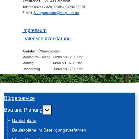
Amtsfreiheit 1, 27243 Harpstedt
Telefon 04244 / 820, Telefax 04244 / 8229
E-Mail:
Samtgemeinde@Harpstedt.de
Impressum
Datenschutzerklärung
Amtshof
Öffnungszeiten:
Montag bis Freitag - 08:00 bis 12:00 Uhr
Montag - 14:00 bis 16:00 Uhr
Donnerstag - 14:00 bis 17:00 Uhr
Bürgerservice
Weitere Informationen: Bau und Planung
Bau und Planung
Bauleitpläne
Bauleitpläne im Beteiligungsverfahren