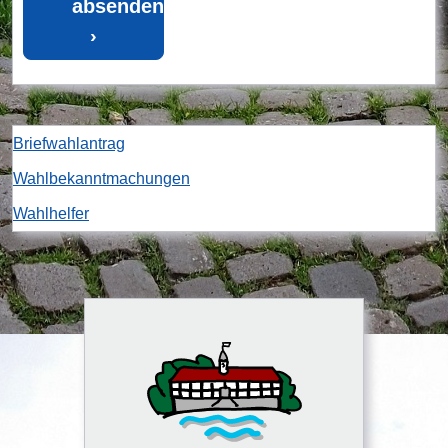
absenden
›
Briefwahlantrag
Wahlbekanntmachungen
Wahlhelfer