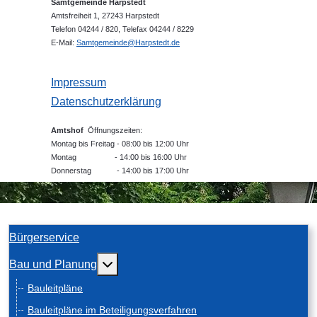
Samtgemeinde Harpstedt
Amtsfreiheit 1, 27243 Harpstedt
Telefon 04244 / 820, Telefax 04244 / 8229
E-Mail:
Samtgemeinde@Harpstedt.de
Impressum
Datenschutzerklärung
Amtshof
Öffnungszeiten:
Montag bis Freitag - 08:00 bis 12:00 Uhr
Montag - 14:00 bis 16:00 Uhr
Donnerstag - 14:00 bis 17:00 Uhr
Bürgerservice
Weitere Informationen: Bau und Planung
Bau und Planung
Bauleitpläne
Bauleitpläne im Beteiligungsverfahren