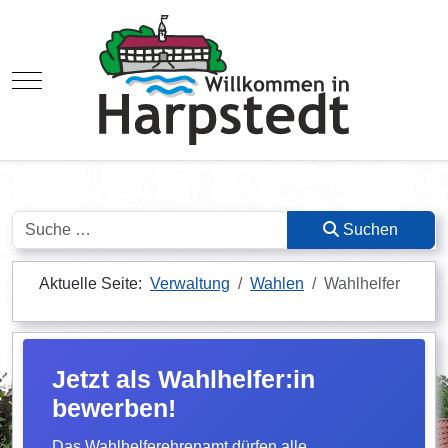
Mobile Menu Toggle
Suchen
Suchen
Aktuelle Seite:
Verwaltung
Wahlen
Wahlhelfer
Jetzt als Wahlhelfer:in
bewerben!
Das Wahlhelferehrenamt dürfen alle