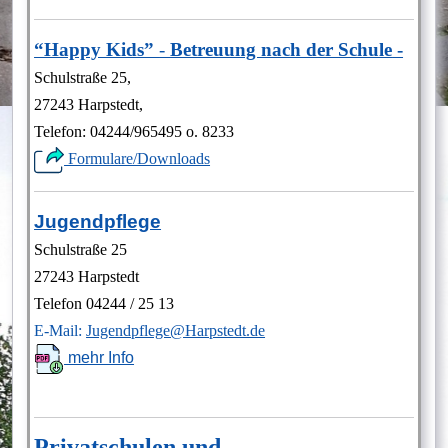
“Happy Kids”
-
Betreuung nach der Schule
-
Schulstraße 25,
27243 Harpstedt,
Telefon: 04244/965495 o. 8233
Formulare/Downloads
Jugendpflege
Schulstraße 25
27243 Harpstedt
Telefon 04244 / 25 13
E-Mail:
Jugendpflege@Harpstedt.de
mehr Info
Privatschulen und