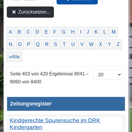
Zurücksetzen...
A
B
C
D
E
F
G
H
I
J
K
L
M
N
O
P
Q
R
S
T
U
V
W
X
Y
Z
»Alle
Seite 403 von 420 Ergebnisse 8041 –
8060 von 8400
Zeitungsregister
Kindgerechte Spurensuche im DRK
Kindergarten