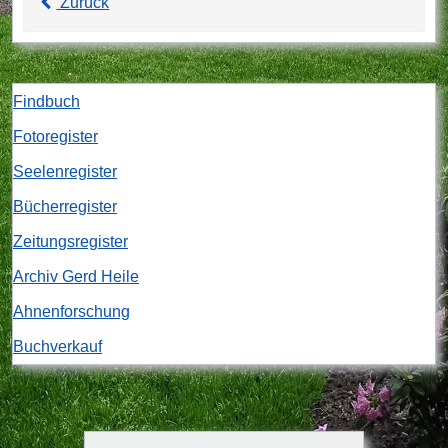
Zurück
Findbuch
Fotoregister
Seelenregister
Bücherregister
Zeitungsregister
Archiv Gerd Heile
Ahnenforschung
Buchverkauf