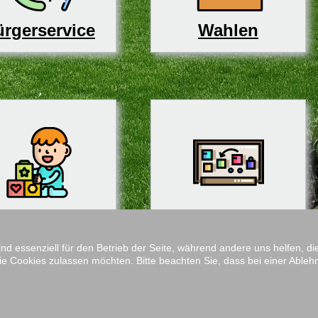
rgerservice
Wahlen
derbetreuung
Schulen
ind essenziell für den Betrieb der Seite, während andere uns helfen, 
ie Cookies zulassen möchten. Bitte beachten Sie, dass bei einer Ableh
Impressum
M