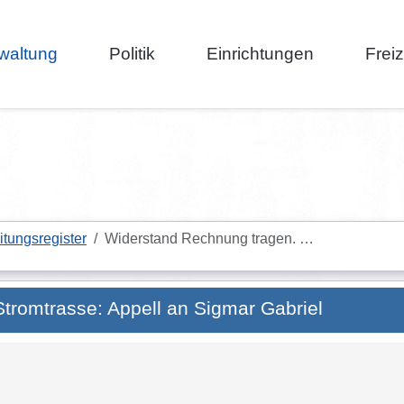
waltung
Politik
Einrichtungen
Frei
itungsregister
Widerstand Rechnung tragen. …
tromtrasse: Appell an Sigmar Gabriel