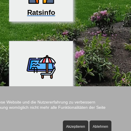
Ratsinfo
Rosenfreibad
diese Website und die Nutzererfahrung zu verbessern
nung womöglich nicht mehr alle Funktionalitäten der Seite
Amtshof
Öffnungszeiten:
Akzeptieren
Ablehnen
ontag bis Freitag - 08:00 bis 12:00 Uhr