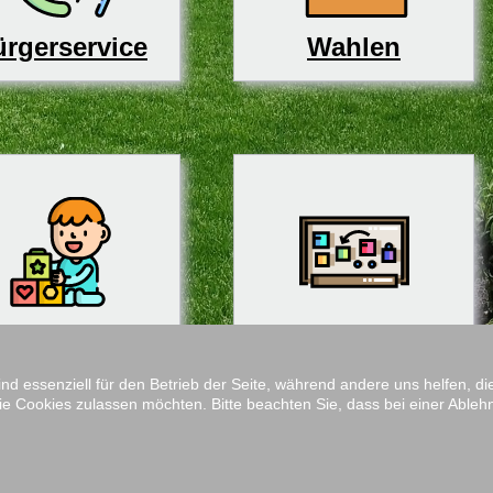
rgerservice
Wahlen
derbetreuung
Schulen
ind essenziell für den Betrieb der Seite, während andere uns helfen, 
ie Cookies zulassen möchten. Bitte beachten Sie, dass bei einer Ableh
Impressum
M