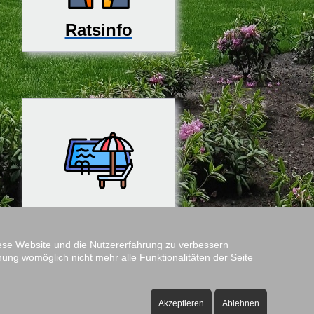
Ratsinfo
Rosenfreibad
diese Website und die Nutzererfahrung zu verbessern
nung womöglich nicht mehr alle Funktionalitäten der Seite
Amtshof
Öffnungszeiten:
Akzeptieren
Ablehnen
ontag bis Freitag - 08:00 bis 12:00 Uhr