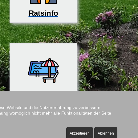
Ratsinfo
Rosenfreibad
diese Website und die Nutzererfahrung zu verbessern
nung womöglich nicht mehr alle Funktionalitäten der Seite
Amtshof
Öffnungszeiten:
Akzeptieren
Ablehnen
ontag bis Freitag - 08:00 bis 12:00 Uhr