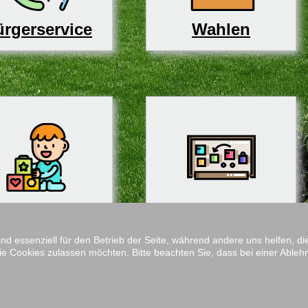
rgerservice
Wahlen
derbetreuung
Schulen
ind essenziell für den Betrieb der Seite, während andere uns helfen, 
ie Cookies zulassen möchten. Bitte beachten Sie, dass bei einer Ableh
Impressum
M