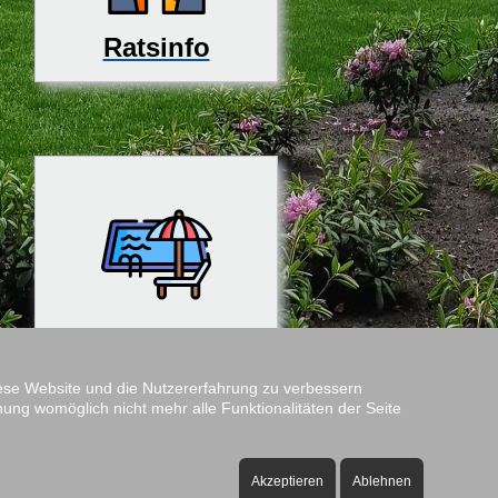
Ratsinfo
Rosenfreibad
diese Website und die Nutzererfahrung zu verbessern
nung womöglich nicht mehr alle Funktionalitäten der Seite
Amtshof
Öffnungszeiten:
Akzeptieren
Ablehnen
ontag bis Freitag - 08:00 bis 12:00 Uhr