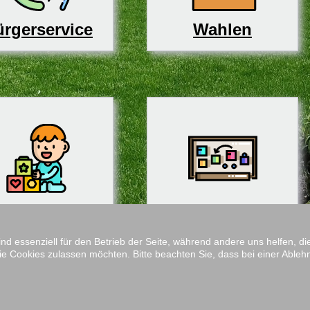
rgerservice
Wahlen
derbetreuung
Schulen
ind essenziell für den Betrieb der Seite, während andere uns helfen, 
ie Cookies zulassen möchten. Bitte beachten Sie, dass bei einer Ableh
Impressum
M