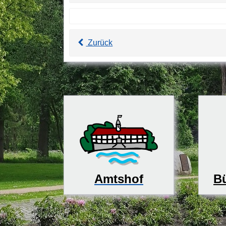
Zurück
Bü
Amtshof