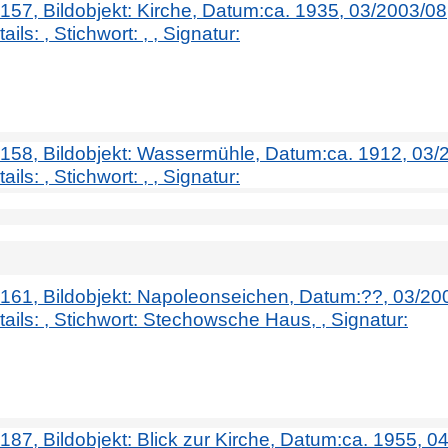
. 157, Bildobjekt: Kirche, Datum:ca. 1935, 03/2003/0
ils: , Stichwort: , , Signatur:
r. 158, Bildobjekt: Wassermühle, Datum:ca. 1912, 03/
ils: , Stichwort: , , Signatur:
r. 161, Bildobjekt: Napoleonseichen, Datum:??, 03/20
ails: , Stichwort: Stechowsche Haus, , Signatur:
. 187, Bildobjekt: Blick zur Kirche, Datum:ca. 1955, 0