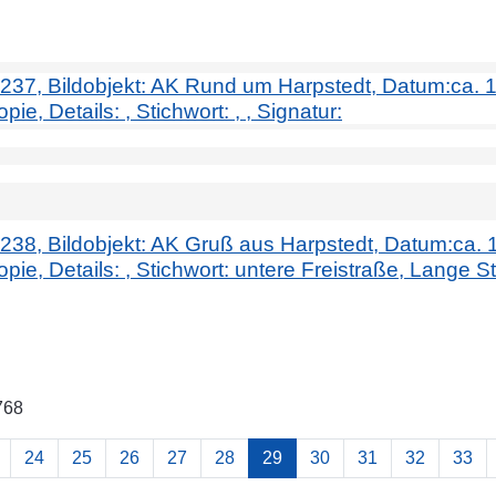
r. 237, Bildobjekt: AK Rund um Harpstedt, Datum:ca. 1
e, Details: , Stichwort: , , Signatur:
. 238, Bildobjekt: AK Gruß aus Harpstedt, Datum:ca. 
ie, Details: , Stichwort: untere Freistraße, Lange St
768
24
25
26
27
28
29
30
31
32
33