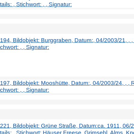
ils: , Stichwort: , , Signatur:
. 194, Bildobjekt: Burggraben, Datum:, 04/2003/21, , 
chwort: , , Signatur:
. 197, Bildobjekt: Mooshütte, Datum:, 04/2003/24, , ,
chwort: , , Signatur:
r. 221, Bildobjekt: Grüne Straße, Datum:ca. 1911, 06/
ails: , Stichwort: Häuser Freese, Grimsehl, Alms, Knol