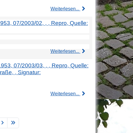
Weiterlesen...
953, 07/2003/02, , , Repro, Quelle:
Weiterlesen...
1953, 07/2003/03, , , Repro, Quelle:
raße, , Signatur:
Weiterlesen...