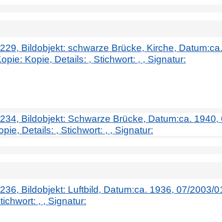
. 229, Bildobjekt: schwarze Brücke, Kirche, Datum:ca
ie: Kopie, Details: , Stichwort: , , Signatur:
r. 234, Bildobjekt: Schwarze Brücke, Datum:ca. 1940, 
e, Details: , Stichwort: , , Signatur:
. 236, Bildobjekt: Luftbild, Datum:ca. 1936, 07/2003/
tichwort: , , Signatur: