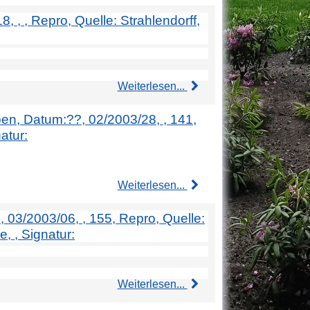
, , , Repro, Quelle: Strahlendorff,
Weiterlesen...
aben, Datum:??, 02/2003/28, , 141,
atur:
Weiterlesen...
, 03/2003/06, , 155, Repro, Quelle:
, , Signatur:
Weiterlesen...