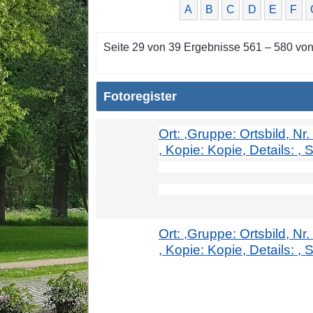
A
B
C
D
E
F
Seite 29 von 39 Ergebnisse 561 – 580 vo
Fotoregister
Ort: ,Gruppe: Ortsbild, Nr
, Kopie: Kopie, Details: , S
Ort: ,Gruppe: Ortsbild, Nr
, Kopie: Kopie, Details: , S