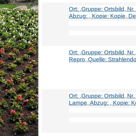
Ort: ,Gruppe: Ortsbild, Nr
Abzug: , Kopie: Kopie, Deta
Ort: ,Gruppe: Ortsbild, N
Repro, Quelle: Strahlendorf
Ort: ,Gruppe: Ortsbild, N
Lampe, Abzug: , Kopie: Kop