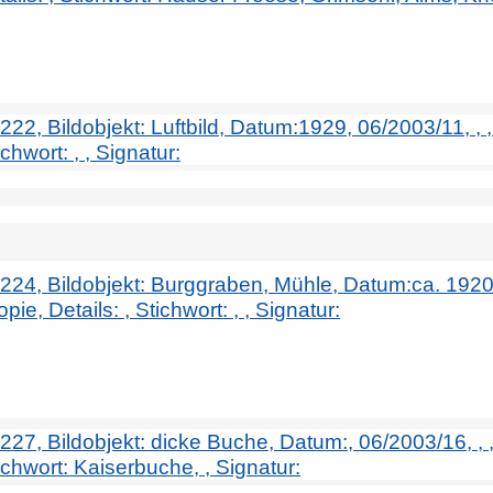
. 222, Bildobjekt: Luftbild, Datum:1929, 06/2003/11, ,
chwort: , , Signatur:
. 224, Bildobjekt: Burggraben, Mühle, Datum:ca. 1920
e, Details: , Stichwort: , , Signatur:
. 227, Bildobjekt: dicke Buche, Datum:, 06/2003/16, ,
tichwort: Kaiserbuche, , Signatur: