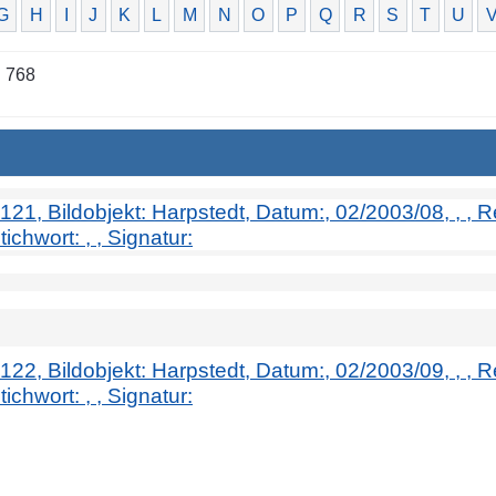
G
H
I
J
K
L
M
N
O
P
Q
R
S
T
U
n 768
. 121, Bildobjekt: Harpstedt, Datum:, 02/2003/08, , , 
tichwort: , , Signatur:
. 122, Bildobjekt: Harpstedt, Datum:, 02/2003/09, , , 
tichwort: , , Signatur: