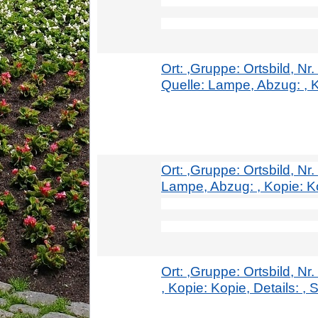
Ort: ,Gruppe: Ortsbild, Nr
Quelle: Lampe, Abzug: , Kop
Ort: ,Gruppe: Ortsbild, N
Lampe, Abzug: , Kopie: Kopi
Ort: ,Gruppe: Ortsbild, Nr
, Kopie: Kopie, Details: , S