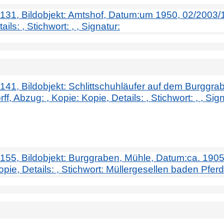
. 131, Bildobjekt: Amtshof, Datum:um 1950, 02/2003/18
ils: , Stichwort: , , Signatur:
r. 141, Bildobjekt: Schlittschuhläufer auf dem Burggr
f, Abzug: , Kopie: Kopie, Details: , Stichwort: , , Sign
r. 155, Bildobjekt: Burggraben, Mühle, Datum:ca. 1905
ie, Details: , Stichwort: Müllergesellen baden Pferde