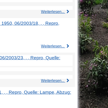
Weiterlesen...
. 1950, 06/2003/18, , , Repro,
Weiterlesen...
06/2003/23, , , Repro, Quelle:
Weiterlesen...
01, , , Repro, Quelle: Lampe, Abzug: