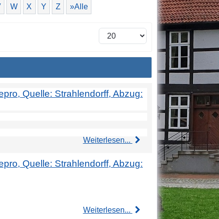
V
W
X
Y
Z
»Alle
Repro, Quelle: Strahlendorff, Abzug:
Weiterlesen...
Repro, Quelle: Strahlendorff, Abzug:
Weiterlesen...