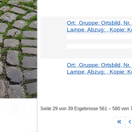
Ort: ,Gruppe: Ortsbild, N
Lampe, Abzug: , Kopie: Kopi
Ort: ,Gruppe: Ortsbild, Nr
Lampe, Abzug: , Kopie: Kop
Seite 29 von 39 Ergebnisse 561 – 580 von 