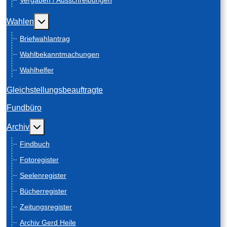
Vergaben / Ausschreibungen
Weitere Informationen: Wahlen
Wahlen
Briefwahlantrag
Wahlbekanntmachungen
Wahlhelfer
Gleichstellungsbeauftragte
Fundbüro
Weitere Informationen: Archiv
Archiv
Findbuch
Fotoregister
Seelenregister
Bücherregister
Zeitungsregister
Archiv Gerd Heile