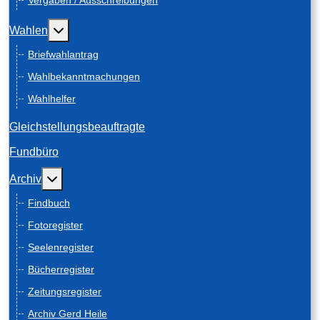
Vergaben / Ausschreibungen
Weitere Informationen: Wahlen
Wahlen
Briefwahlantrag
Wahlbekanntmachungen
Wahlhelfer
Gleichstellungsbeauftragte
Fundbüro
Weitere Informationen: Archiv
Archiv
Findbuch
Fotoregister
Seelenregister
Bücherregister
Zeitungsregister
Archiv Gerd Heile