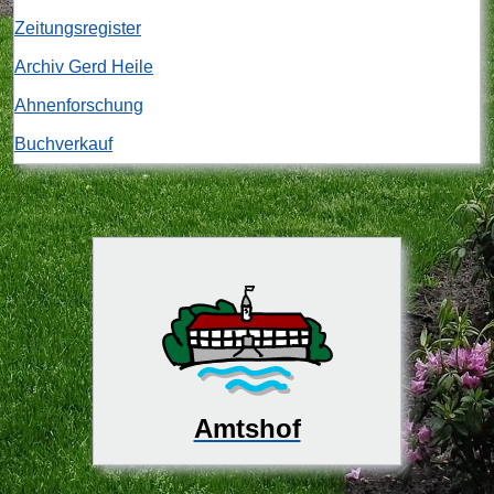
Zeitungsregister
Archiv Gerd Heile
Ahnenforschung
Buchverkauf
Amtshof