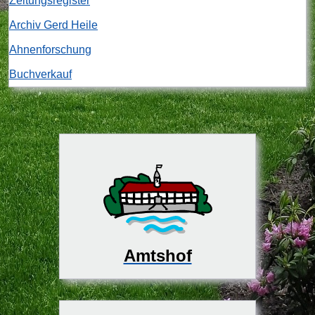
Zeitungsregister
Archiv Gerd Heile
Ahnenforschung
Buchverkauf
Amtshof