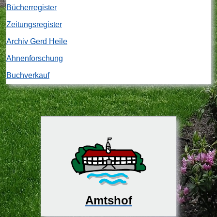
Bücherregister
Zeitungsregister
Archiv Gerd Heile
Ahnenforschung
Buchverkauf
Amtshof