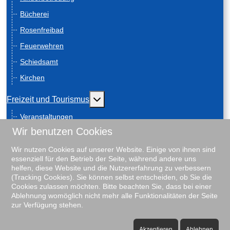
Bücherei
Rosenfreibad
Feuerwehren
Schiedsamt
Kirchen
Weitere Informationen: Freizeit und
Freizeit und Tourismus
Veranstaltungen
Wir benutzen Cookies
Anreise
Geschichte
Wir nutzen Cookies auf unserer Website. Einige von ihnen sind
essenziell für den Betrieb der Seite, während andere uns
Schiebenscheeten
helfen, diese Website und die Nutzererfahrung zu verbessern
(Tracking Cookies). Sie können selbst entscheiden, ob Sie die
Gästeführungen
Cookies zulassen möchten. Bitte beachten Sie, dass bei einer
Ablehnung womöglich nicht mehr alle Funktionalitäten der Seite
Unterkunftsverzeichnis
zur Verfügung stehen.
Rosenfreibad
♿
Vereine
Akzeptieren
Ablehnen