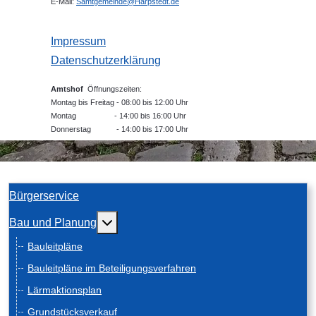
E-Mail:
Samtgemeinde@Harpstedt.de
Impressum
Datenschutzerklärung
Amtshof
Öffnungszeiten:
Montag bis Freitag - 08:00 bis 12:00 Uhr
Montag - 14:00 bis 16:00 Uhr
Donnerstag - 14:00 bis 17:00 Uhr
Bürgerservice
Weitere Informationen: Bau und Planung
Bau und Planung
Bauleitpläne
Bauleitpläne im Beteiligungsverfahren
Lärmaktionsplan
Grundstücksverkauf