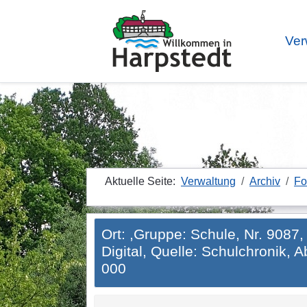
Ver
Aktuelle Seite:
Verwaltung
Archiv
Fo
Ort: ,Gruppe: Schule, Nr. 9087,
Digital, Quelle: Schulchronik, A
000