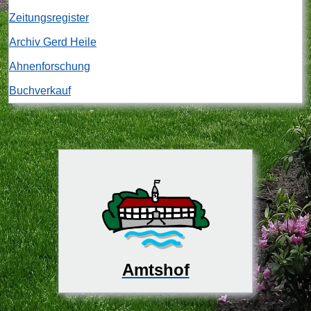
Zeitungsregister
Archiv Gerd Heile
Ahnenforschung
Buchverkauf
Amtshof