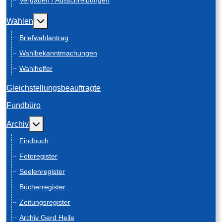
Vergaben / Ausschreibungen
Weitere Informationen: Wahlen
Wahlen
Briefwahlantrag
Wahlbekanntmachungen
Wahlhelfer
Gleichstellungsbeauftragte
Fundbüro
Weitere Informationen: Archiv
Archiv
Findbuch
Fotoregister
Seelenregister
Bücherregister
Zeitungsregister
Archiv Gerd Heile