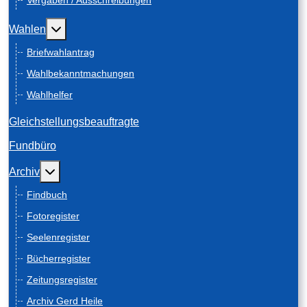
Vergaben / Ausschreibungen
Weitere Informationen: Wahlen
Wahlen
Briefwahlantrag
Wahlbekanntmachungen
Wahlhelfer
Gleichstellungsbeauftragte
Fundbüro
Weitere Informationen: Archiv
Archiv
Findbuch
Fotoregister
Seelenregister
Bücherregister
Zeitungsregister
Archiv Gerd Heile