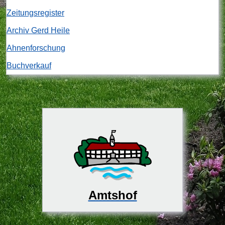
Zeitungsregister
Archiv Gerd Heile
Ahnenforschung
Buchverkauf
Amtshof