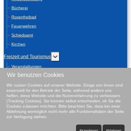
Bücherei
Rosenfreibad
Feuerwehren
Schiedsamt
Kirchen
Weitere Informationen: Freizeit und
Freizeit und Tourismus
Veranstaltungen
Wir benutzen Cookies
Anreise
Geschichte
Wir nutzen Cookies auf unserer Website. Einige von ihnen sind
essenziell für den Betrieb der Seite, während andere uns
Schiebenscheeten
helfen, diese Website und die Nutzererfahrung zu verbessern
(Tracking Cookies). Sie können selbst entscheiden, ob Sie die
Gästeführungen
Cookies zulassen möchten. Bitte beachten Sie, dass bei einer
Ablehnung womöglich nicht mehr alle Funktionalitäten der Seite
Unterkunftsverzeichnis
zur Verfügung stehen.
Rosenfreibad
♿
Vereine
Akzeptieren
Ablehnen