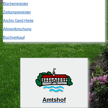
Bücherregister
Zeitungsregister
Archiv Gerd Heile
Ahnenforschung
Buchverkauf
Amtshof