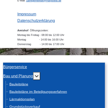
E-Mail:
Samtgemeinde@Harpstedt.de
Impressum
Datenschutzerklärung
Amtshof
Öffnungszeiten:
Montag bis Freitag - 08:00 bis 12:00 Uhr
Montag - 14:00 bis 16:00 Uhr
Donnerstag - 14:00 bis 17:00 Uhr
Bürgerservice
Weitere Informationen: Bau und Planung
Bau und Planung
Bauleitpläne
Bauleitpläne im Beteiligungsverfahren
Lärmaktionsplan
Grundstücksverkauf