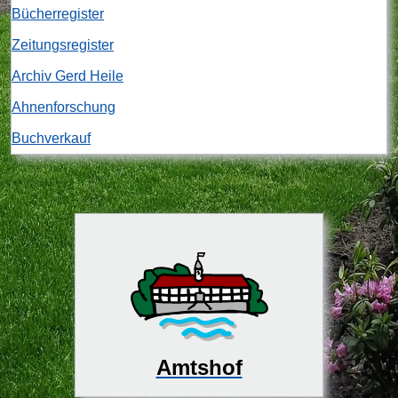
Bücherregister
Zeitungsregister
Archiv Gerd Heile
Ahnenforschung
Buchverkauf
Amtshof