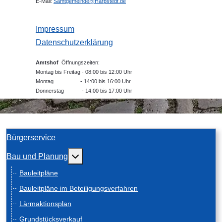
E-Mail:
Samtgemeinde@Harpstedt.de
Impressum
Datenschutzerklärung
Amtshof
Öffnungszeiten:
Montag bis Freitag - 08:00 bis 12:00 Uhr
Montag - 14:00 bis 16:00 Uhr
Donnerstag - 14:00 bis 17:00 Uhr
Bürgerservice
Weitere Informationen: Bau und Planung
Bau und Planung
Bauleitpläne
Bauleitpläne im Beteiligungsverfahren
Lärmaktionsplan
Grundstücksverkauf