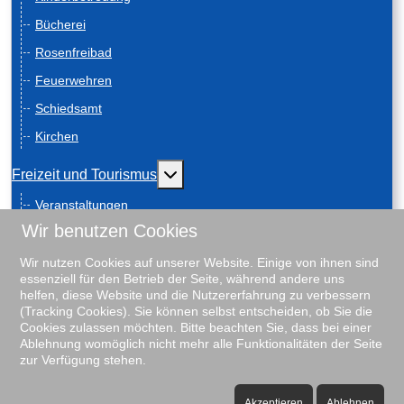
Bücherei
Rosenfreibad
Feuerwehren
Schiedsamt
Kirchen
Weitere Informationen: Freizeit und
Freizeit und Tourismus
Veranstaltungen
Wir benutzen Cookies
Anreise
Geschichte
Wir nutzen Cookies auf unserer Website. Einige von ihnen sind
essenziell für den Betrieb der Seite, während andere uns
Schiebenscheeten
helfen, diese Website und die Nutzererfahrung zu verbessern
(Tracking Cookies). Sie können selbst entscheiden, ob Sie die
Gästeführungen
Cookies zulassen möchten. Bitte beachten Sie, dass bei einer
Ablehnung womöglich nicht mehr alle Funktionalitäten der Seite
Unterkunftsverzeichnis
zur Verfügung stehen.
Rosenfreibad
♿
Vereine
Akzeptieren
Ablehnen