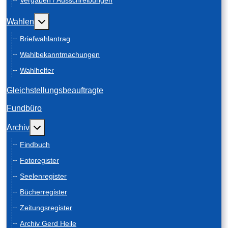
Vergaben / Ausschreibungen
Weitere Informationen: Wahlen
Wahlen
Briefwahlantrag
Wahlbekanntmachungen
Wahlhelfer
Gleichstellungsbeauftragte
Fundbüro
Weitere Informationen: Archiv
Archiv
Findbuch
Fotoregister
Seelenregister
Bücherregister
Zeitungsregister
Archiv Gerd Heile