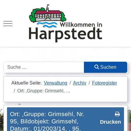
Mobile Menu Toggle
Suchen
Suchen
Aktuelle Seite:
Verwaltung
Archiv
Fotoregister
Ort: ,Gruppe: Grimsehl, …
Ort: ,Gruppe: Grimsehl, Nr.
95, Bildobjekt: Grimsehl,
Drucken
Datum:, 01/2003/14, , 95,