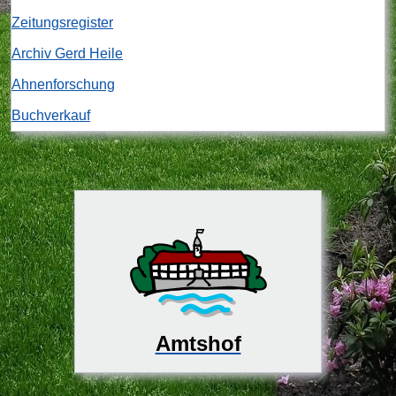
Zeitungsregister
Archiv Gerd Heile
Ahnenforschung
Buchverkauf
Amtshof