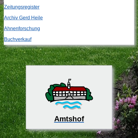
Zeitungsregister
Archiv Gerd Heile
Ahnenforschung
Buchverkauf
Amtshof