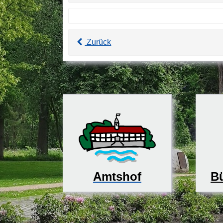
Zurück
Bü
Amtshof