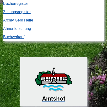
Bücherregister
Zeitungsregister
Archiv Gerd Heile
Ahnenforschung
Buchverkauf
Amtshof