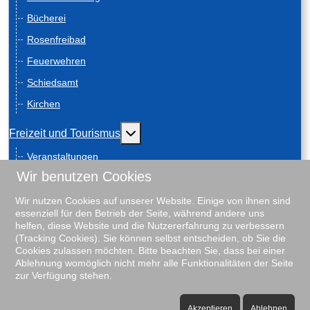
Bücherei
Rosenfreibad
Feuerwehren
Schiedsamt
Kirchen
Weitere Informationen: Freizeit und
Freizeit und Tourismus
Veranstaltungen
Wir benutzen Cookies
Anreise
Geschichte
Wir nutzen Cookies auf unserer Website. Einige von ihnen sind
essenziell für den Betrieb der Seite, während andere uns
Schiebenscheeten
helfen, diese Website und die Nutzererfahrung zu verbessern
(Tracking Cookies). Sie können selbst entscheiden, ob Sie die
Gästeführungen
Cookies zulassen möchten. Bitte beachten Sie, dass bei einer
Ablehnung womöglich nicht mehr alle Funktionalitäten der Seite
Unterkunftsverzeichnis
zur Verfügung stehen.
Rosenfreibad
♿
Vereine
Akzeptieren
Ablehnen