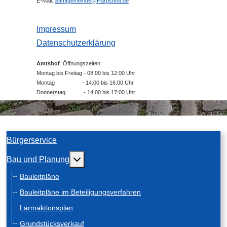
E-Mail:
Samtgemeinde@Harpstedt.de
Impressum
Datenschutzerklärung
Amtshof
Öffnungszeiten:
Montag bis Freitag - 08:00 bis 12:00 Uhr
Montag - 14:00 bis 16:00 Uhr
Donnerstag - 14:00 bis 17:00 Uhr
Bürgerservice
Weitere Informationen: Bau und Planung
Bau und Planung
Bauleitpläne
Bauleitpläne im Beteiligungsverfahren
Lärmaktionsplan
Grundstücksverkauf