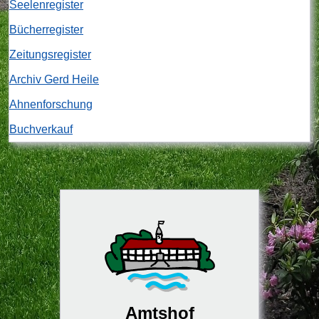
Seelenregister
Bücherregister
Zeitungsregister
Archiv Gerd Heile
Ahnenforschung
Buchverkauf
Amtshof