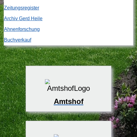
Zeitungsregister
Archiv Gerd Heile
Ahnenforschung
Buchverkauf
Amtshof