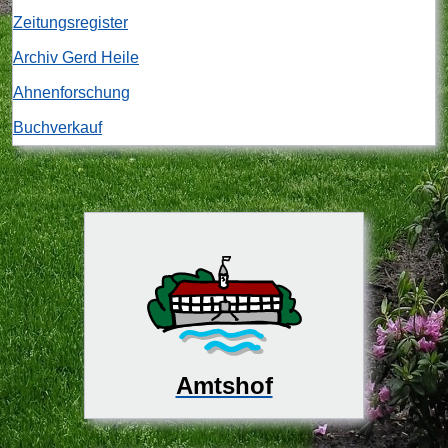
Zeitungsregister
Archiv Gerd Heile
Ahnenforschung
Buchverkauf
Amtshof