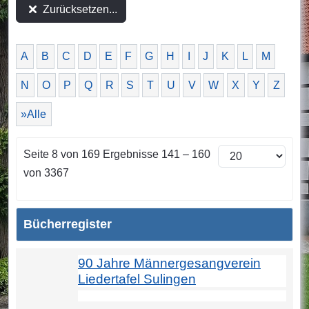
Zurücksetzen...
A
B
C
D
E
F
G
H
I
J
K
L
M
N
O
P
Q
R
S
T
U
V
W
X
Y
Z
»Alle
Seite 8 von 169 Ergebnisse 141 – 160
von 3367
Bücherregister
90 Jahre Männergesangverein
Liedertafel Sulingen