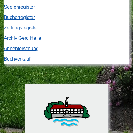
Seelenregister
Bücherregister
Zeitungsregister
Archiv Gerd Heile
Ahnenforschung
Buchverkauf