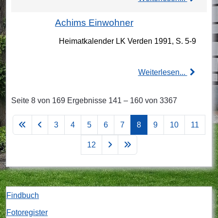
Achims Einwohner
Heimatkalender LK Verden 1991, S. 5-9
Weiterlesen...
Seite 8 von 169 Ergebnisse 141 – 160 von 3367
3
4
5
6
7
8
9
10
11
12
Findbuch
Fotoregister