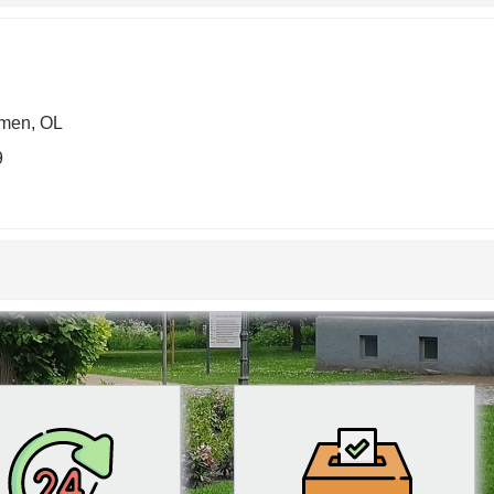
men, OL
9