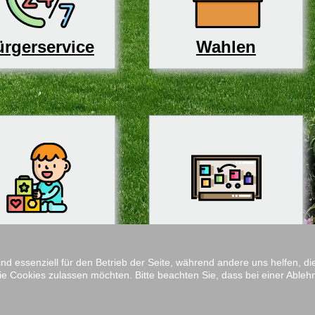
rgerservice
Wahlen
derbetreuung
Schulen
ind essenziell für den Betrieb der Seite, während andere uns helfen, 
ie Cookies zulassen möchten. Bitte beachten Sie, dass bei einer Ableh