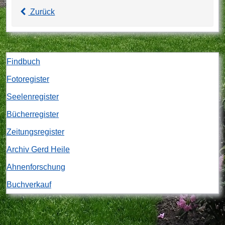
Zurück
Findbuch
Fotoregister
Seelenregister
Bücherregister
Zeitungsregister
Archiv Gerd Heile
Ahnenforschung
Buchverkauf