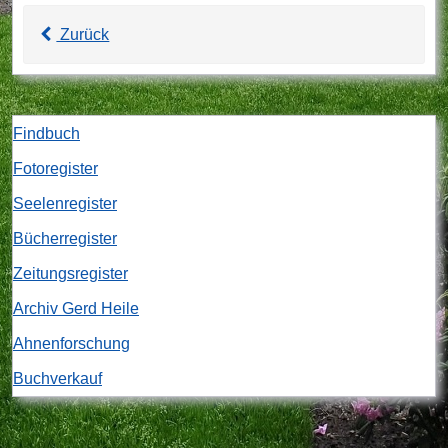
Zurück
Findbuch
Fotoregister
Seelenregister
Bücherregister
Zeitungsregister
Archiv Gerd Heile
Ahnenforschung
Buchverkauf