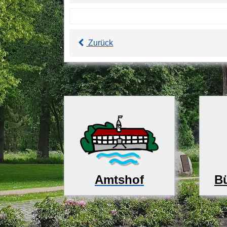
Zurück
Bü
Amtshof