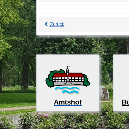
Zurück
Bü
Amtshof