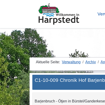
Ver
Aktuelle Seite:
Verwaltung
Archiv
Ar
C1-10-009 Chronik Hof Barjenb
Barjenbruch - Ötjen in Bürstel/Ganderkes