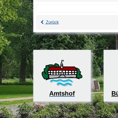
Zurück
Bü
Amtshof