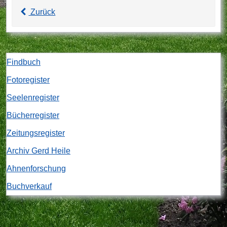
Zurück
Findbuch
Fotoregister
Seelenregister
Bücherregister
Zeitungsregister
Archiv Gerd Heile
Ahnenforschung
Buchverkauf